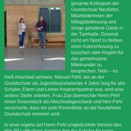
gesamte Kollegium der
Grundschule Neufahrn,
Mitarbeiterinnen der
Mittagsbetreuung und
einige geladene Gäste in
der Turnhalle. Diesmal
nicht um Sport zu treiben,
einer Autorenlesung zu
lauschen oder Regeln für
das gemeinsame
Miteinander zu
besprechen. Nein – es
hieß Abschied nehmen. Manuel Pehl, der an der
Grundschule als Jugendsozialarbeiter 4 Jahre lang für alle
Schüler, Eltern und Lehrer Ansprechpartner war, wird eine
andere Stelle antreten. Frau Zue überreichte Herrn Pehl
einen Rosenstock als Abschiedsgeschenk und Herr Pehl
versicherte, dass ihn jede Rosenblüte an die Neufahrner
Grundschule erinnern wird.
In einer eigens auf Herrn Pehl umgedichtete Version des
Hits 99 Luftballons dankten ihm die Schüler für seine