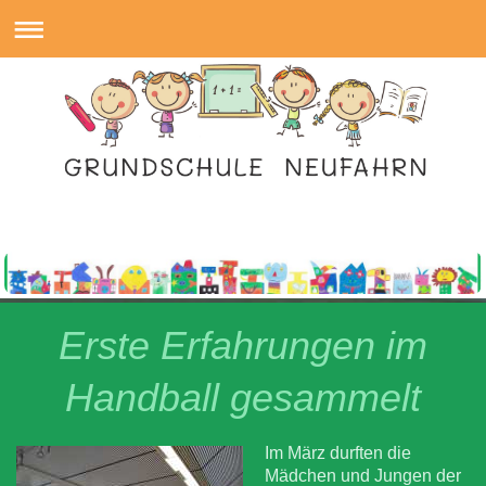
Erste Erfahrungen im
Handball gesammelt
Im März durften die
Mädchen und Jungen der