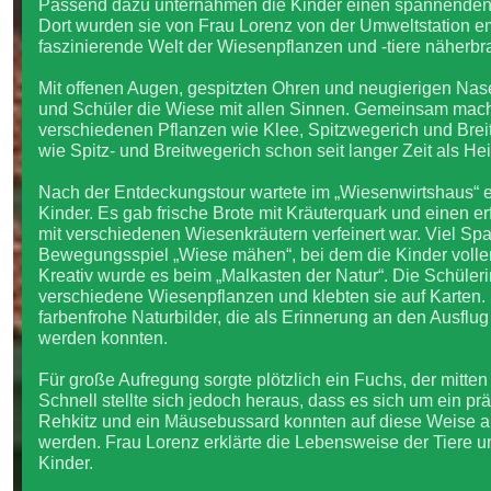
Passend dazu unternahmen die Kinder einen spannenden 
Dort wurden sie von Frau Lorenz von der Umweltstation e
faszinierende Welt der Wiesenpflanzen und -tiere näherbr
Mit offenen Augen, gespitzten Ohren und neugierigen Nas
und Schüler die Wiese mit allen Sinnen. Gemeinsam macht
verschiedenen Pflanzen wie Klee, Spitzwegerich und Breit
wie Spitz- und Breitwegerich schon seit langer Zeit als He
Nach der Entdeckungstour wartete im „Wiesenwirtshaus“ e
Kinder. Es gab frische Brote mit Kräuterquark und einen e
mit verschiedenen Wiesenkräutern verfeinert war. Viel S
Bewegungsspiel „Wiese mähen“, bei dem die Kinder volle
Kreativ wurde es beim „Malkasten der Natur“. Die Schüle
verschiedene Wiesenpflanzen und klebten sie auf Karten
farbenfrohe Naturbilder, die als Erinnerung an den Ausf
werden konnten.
Für große Aufregung sorgte plötzlich ein Fuchs, der mitten
Schnell stellte sich jedoch heraus, dass es sich um ein prä
Rehkitz und ein Mäusebussard konnten auf diese Weise a
werden. Frau Lorenz erklärte die Lebensweise der Tiere u
Kinder.