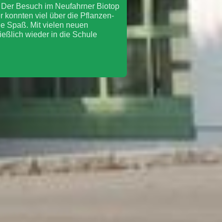
: Der Besuch im Neufahrner Biotop
er konnten viel über die Pflanzen-
ge Spaß. Mit vielen neuen
eßlich wieder in die Schule