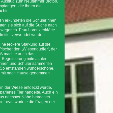
Ausflug zum Neufahrner Biotop.
mpfangen, die ihnen die
achte.
en erkundeten die Schülerinnen
en sie sich auf die Suche nach
wegerich. Frau Lorenz erklärte
ilmittel verwendet werden.
ine leckere Stärkung auf die
rfrischenden „Wiesendudler“, der
paß machte auch das
r Begeisterung mitmachten.
rinnen und Schüler sammelten
. So entstanden wunderschöne,
lug mit nach Hause genommen
 in der Wiese entdeckt wurde.
pariertes Tier handelte. Auch ein
us nächster Nähe betrachtet
nd beantwortete die Fragen der